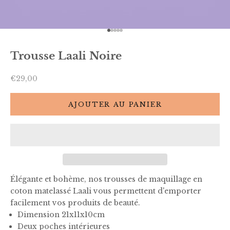
Aller à l'élément 1
Aller à l'élément 2
Aller à l'élément 3
Aller à l'élément 4
Aller à l'élément 5
Trousse Laali Noire
Prix de vente
€29,00
AJOUTER AU PANIER
Élégante et bohème, nos trousses de maquillage en
coton matelassé Laali vous permettent d'emporter
facilement vos produits de beauté.
Dimension 21x11x10cm
Deux poches intérieures