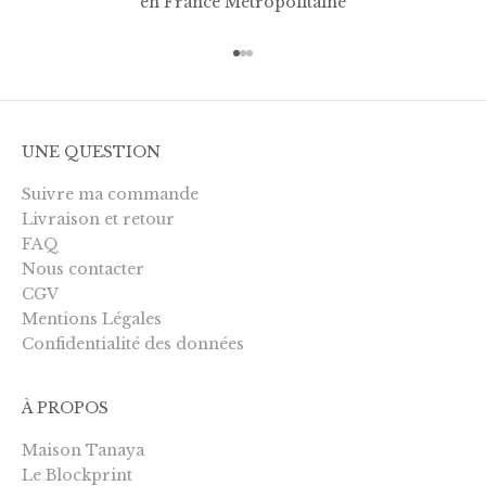
en France Métropolitaine
Aller à l'élément 1
Aller à l'élément 2
Aller à l'élément 3
UNE QUESTION
Suivre ma commande
Livraison et retour
FAQ
Nous contacter
CGV
Mentions Légales
Confidentialité des données
À PROPOS
Maison Tanaya
Le Blockprint