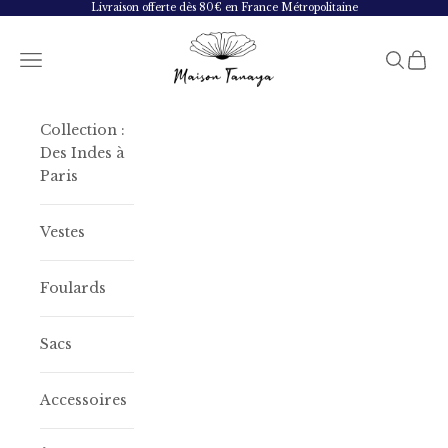
Passer au contenu
Livraison offerte dès 80€ en France Métropolitaine
Maison Tanaya
Menu
Recherc
Panie
Collection :
Des Indes à
Paris
Vestes
Foulards
Sacs
Accessoires